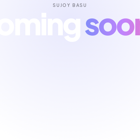
SUJOY BASU
oming
soo