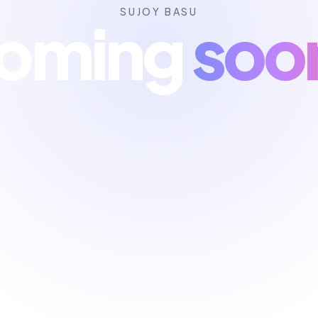
SUJOY BASU
oming
soo