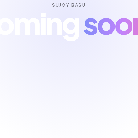
SUJOY BASU
oming
soo